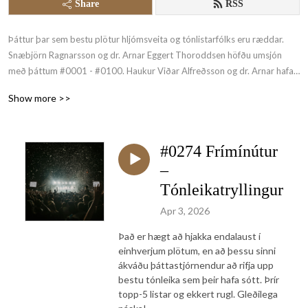
Share
RSS
Þáttur þar sem bestu plötur hljómsveita og tónlistarfólks eru ræddar. 
Snæbjörn Ragnarsson og dr. Arnar Eggert Thoroddsen höfðu umsjón 
með þáttum #0001 - #0100. Haukur Viðar Alfreðsson og dr. Arnar hafa 
haft umsjón frá og með þætti #0101. Baldur Ragnarsson stýrir þættinum.
Show more >>
#0274 Frímínútur
–
Tónleikatryllingur
Apr 3, 2026
Það er hægt að hjakka endalaust í
einhverjum plötum, en að þessu sinni
ákváðu þáttastjórnendur að rifja upp
bestu tónleika sem þeir hafa sótt. Þrír
topp-5 listar og ekkert rugl. Gleðilega