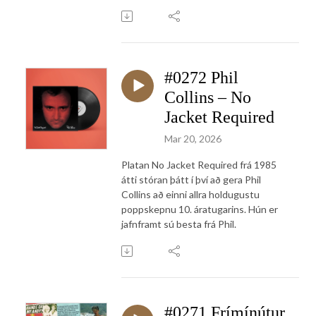
#0272 Phil
Collins – No
Jacket Required
Mar 20, 2026
Platan No Jacket Required frá 1985
átti stóran þátt í því að gera Phil
Collins að einni allra holdugustu
poppskepnu 10. áratugarins. Hún er
jafnframt sú besta frá Phil.
#0271 Frímínútur