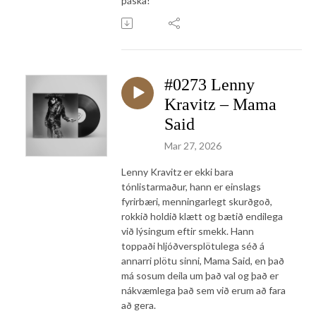
páska!
#0273 Lenny
Kravitz – Mama
Said
Mar 27, 2026
Lenny Kravitz er ekki bara
tónlistarmaður, hann er einslags
fyrirbæri, menningarlegt skurðgoð,
rokkið holdið klætt og bætið endilega
við lýsingum eftir smekk. Hann
toppaði hljóðversplötulega séð á
annarri plötu sinni, Mama Said, en það
má sosum deila um það val og það er
nákvæmlega það sem við erum að fara
að gera.