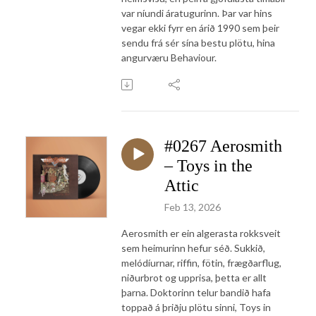
var níundi áratugurinn. Þar var hins
vegar ekki fyrr en árið 1990 sem þeir
sendu frá sér sína bestu plötu, hina
angurværu Behaviour.
#0267 Aerosmith
– Toys in the
Attic
Feb 13, 2026
Aerosmith er ein algerasta rokksveit
sem heimurinn hefur séð. Sukkið,
melódíurnar, riffin, fötin, frægðarflug,
niðurbrot og upprisa, þetta er allt
þarna. Doktorinn telur bandið hafa
toppað á þriðju plötu sinni, Toys in