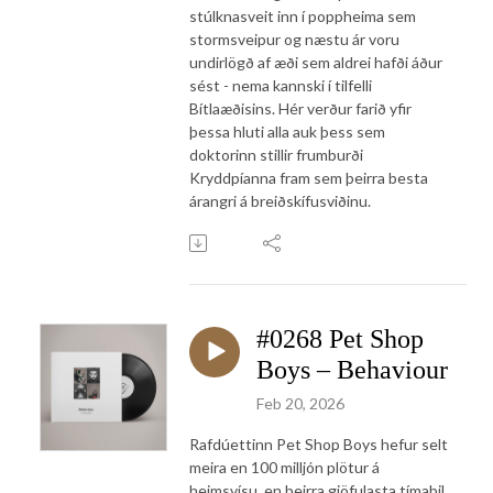
stúlknasveit inn í poppheima sem
stormsveipur og næstu ár voru
undirlögð af æði sem aldrei hafði áður
sést - nema kannski í tilfelli
Bítlaæðisins. Hér verður farið yfir
þessa hluti alla auk þess sem
doktorinn stillir frumburði
Kryddpíanna fram sem þeirra besta
árangri á breiðskífusviðinu.
#0268 Pet Shop
Boys – Behaviour
Feb 20, 2026
Rafdúettinn Pet Shop Boys hefur selt
meira en 100 milljón plötur á
heimsvísu, en þeirra gjöfulasta tímabil