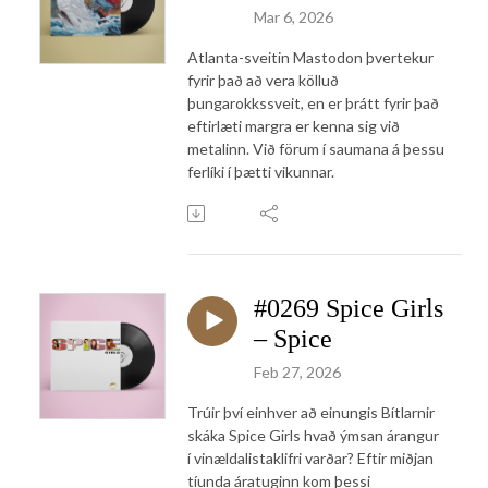
Mar 6, 2026
Atlanta-sveitin Mastodon þvertekur
fyrir það að vera kölluð
þungarokkssveit, en er þrátt fyrir það
eftirlæti margra er kenna sig við
metalinn. Við förum í saumana á þessu
ferlíki í þætti vikunnar.
#0269 Spice Girls
– Spice
Feb 27, 2026
Trúir því einhver að einungis Bítlarnir
skáka Spice Girls hvað ýmsan árangur
í vinældalistaklifri varðar? Eftir miðjan
tíunda áratuginn kom þessi