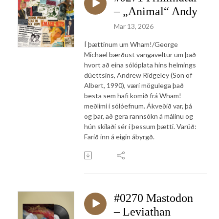
– „Animal“ Andy
Mar 13, 2026
Í þættinum um Wham!/George
Michael bærðust vangaveltur um það
hvort að eina sólóplata hins helmings
dúettsins, Andrew Ridgeley (Son of
Albert, 1990), væri mögulega það
besta sem hafi komið frá Wham!
meðlimi í sólóefnum. Ákveðið var, þá
og þar, að gera rannsókn á málinu og
hún skilaði sér í þessum þætti. Varúð:
Farið inn á eigin ábyrgð.
#0270 Mastodon
– Leviathan