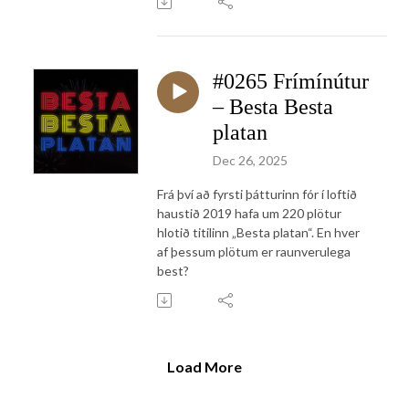
#0265 Frímínútur
– Besta Besta
platan
Dec 26, 2025
Frá því að fyrsti þátturinn fór í loftið
haustið 2019 hafa um 220 plötur
hlotið titilinn „Besta platan“. En hver
af þessum plötum er raunverulega
best?
Load More