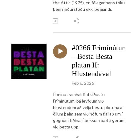
the Attic (1975), en félagar hans tóku
þeirri niðurstöðu ekki þegjandi.
#0266 Frímínútur
– Besta Besta
platan II:
Hlustendaval
Feb 6, 2026
Í beinu framhaldi af síðustu
Frímínútum, þá leyfðum við
hlustendum að velja bestu plötuna af
öllum þeim sem við höfum fjallað um í
gegnum tíðina. Í þessum þætti gerum
við þetta upp.